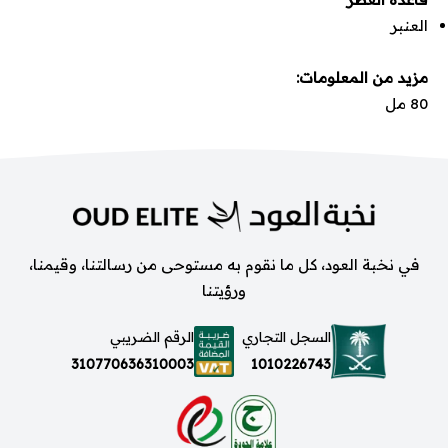
العنبر
مزيد من المعلومات:
80 مل
في نخبة العود، كل ما نقوم به مستوحى من رسالتنا، وقيمنا،
ورؤيتنا
السجل التجاري
الرقم الضريبي
1010226743
310770636310003